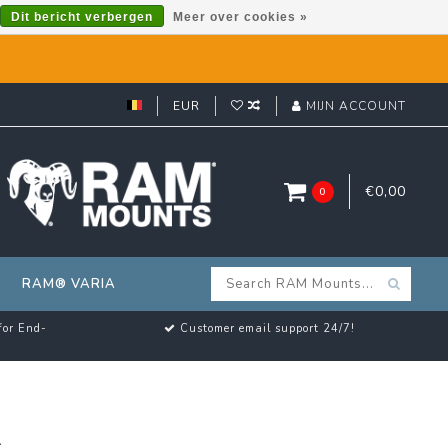
Dit bericht verbergen
Meer over cookies »
EUR
MIJN ACCOUNT
€0,00
0
RAM® VARIA
for End-
Customer email support 24/7!
L