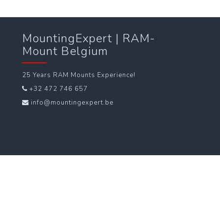
MountingExpert | RAM-
Mount Belgium
25 Years RAM Mounts Experience!
+32 472 746 657
info@mountingexpert.be