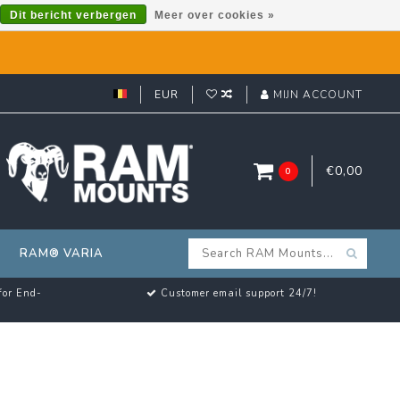
Dit bericht verbergen
Meer over cookies »
EUR
MIJN ACCOUNT
€0,00
0
RAM® VARIA
for End-
Customer email support 24/7!