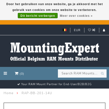
Door het gebruiken van onze website, ga je akkoord met het
gebruik van cookies om onze website te verbeteren.
GARMIN GPS met een superkorting tot 50%? Klik hier!
Dit bericht verbergen
Meer over cookies »
EUR
(0)
Your RAM Mount Partner for End-User/B2B/B2G
Home
RAP-BB-201-14U