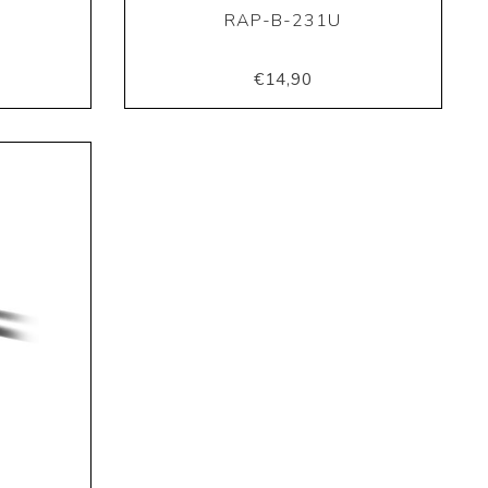
RAP-B-231U
€14,90
U