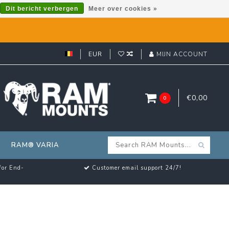
Dit bericht verbergen
Meer over cookies »
EUR
MIJN ACCOUNT
€0,00
0
RAM® VARIA
for End-
Customer email support 24/7!