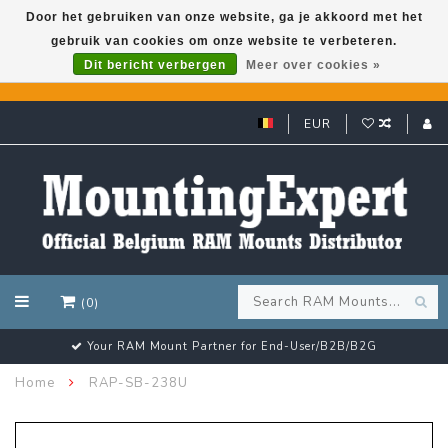
Door het gebruiken van onze website, ga je akkoord met het
gebruik van cookies om onze website te verbeteren.
GARMIN GPS met een superkorting tot 50%? Klik hier!
Dit bericht verbergen
Meer over cookies »
EUR
(0)
Your RAM Mount Partner for End-User/B2B/B2G
Home
RAP-SB-238U