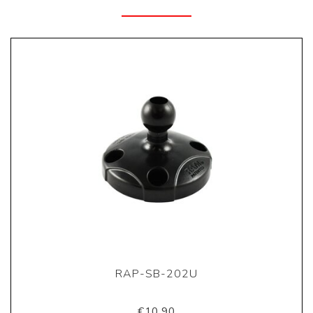
RAP-SB-202U
€10,90