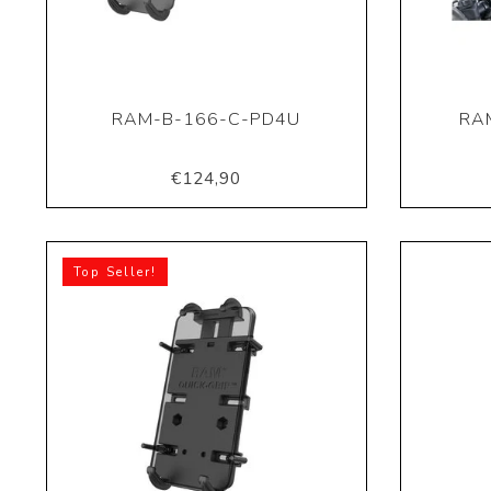
RAM-B-166-C-PD4U
RA
€124,90
Top Seller!