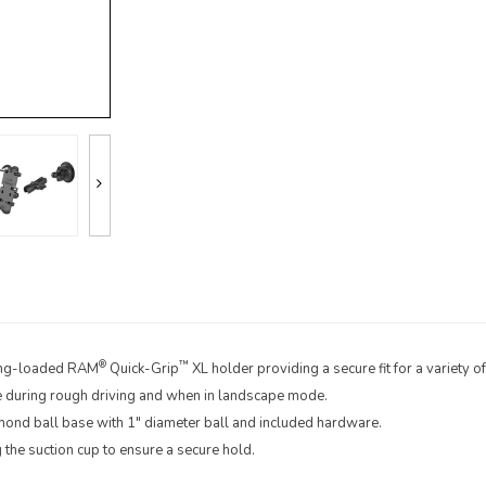
®
™
pring-loaded RAM
Quick-Grip
XL holder providing a secure fit for a variety 
ce during rough driving and when in landscape mode.
ond ball base with 1" diameter ball and included hardware.
 the suction cup to ensure a secure hold.