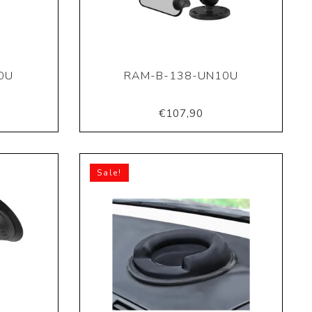
0U
RAM-B-138-UN10U
€107,90
Sale!