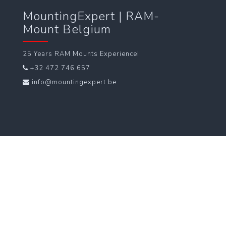
MountingExpert | RAM-
Mount Belgium
25 Years RAM Mounts Experience!
+32 472 746 657
info@mountingexpert.be