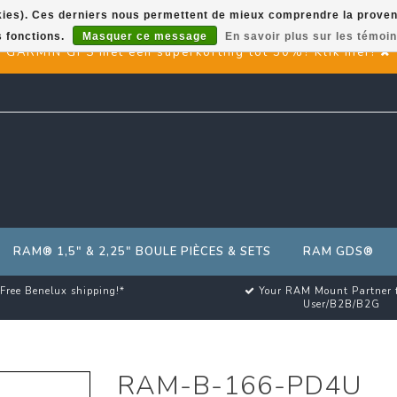
okies). Ces derniers nous permettent de mieux comprendre la provenan
s fonctions.
Masquer ce message
En savoir plus sur les témoin
GARMIN GPS met een superkorting tot 50%? Klik hier!
RAM® 1,5" & 2,25" BOULE PIÈCES & SETS
RAM GDS®
Free Benelux shipping!*
Your RAM Mount Partner 
User/B2B/B2G
RAM-B-166-PD4U