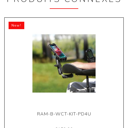
New!
RAM-B-WCT-KIT-PD4U