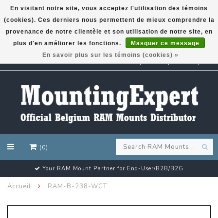
En visitant notre site, vous acceptez l'utilisation des témoins
(cookies). Ces derniers nous permettent de mieux comprendre la
GARMIN GPS met een superkorting tot 50%? Klik hier!
provenance de notre clientèle et son utilisation de notre site, en
plus d'en améliorer les fonctions.
Masquer ce message
En savoir plus sur les témoins (cookies) »
EUR
(0)
Your RAM Mount Partner for End-User/B2B/B2G
Accueil
RAM-B-238-WCT