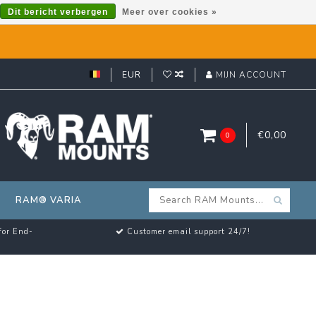
Dit bericht verbergen
Meer over cookies »
EUR
MIJN ACCOUNT
€0,00
0
RAM® VARIA
for End-
Customer email support 24/7!