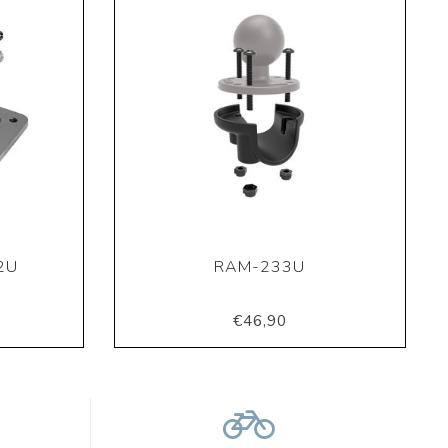
2U
RAM-233U
€46,90