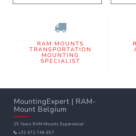
RAM MOUNTS
TRANSPORTATION
MOUNTING
SPECIALIST
MountingExpert | RAM-
Mount Belgium
25 Years RAM Mounts Experience!
+32 472 746 657