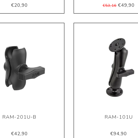
€20,90
€49,90
€53,16
RAM-201U-B
RAM-101U
€42,90
€94,90