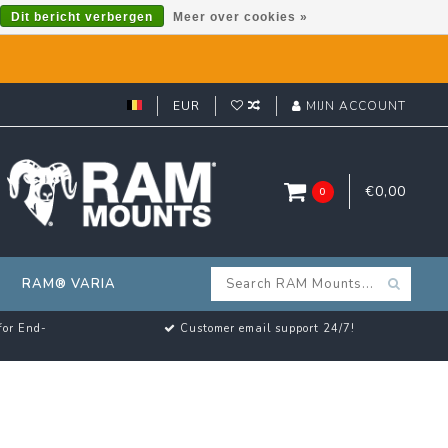
Dit bericht verbergen
Meer over cookies »
EUR
MIJN ACCOUNT
€0,00
0
RAM® VARIA
for End-
Customer email support 24/7!