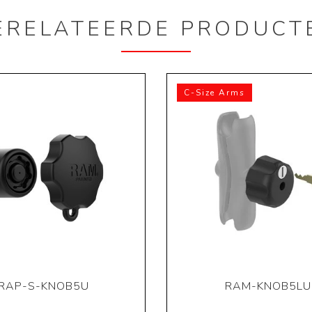
ERELATEERDE PRODUCT
C-Size Arms
RAP-S-KNOB5U
RAM-KNOB5LU