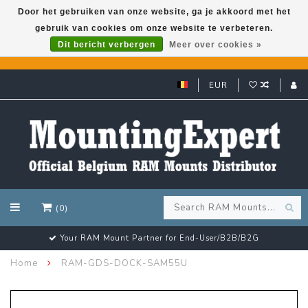
Door het gebruiken van onze website, ga je akkoord met het
gebruik van cookies om onze website te verbeteren.
GARMIN GPS met een superkorting tot 50%? Klik hier!
Dit bericht verbergen
Meer over cookies »
EUR
(0)
Your RAM Mount Partner for End-User/B2B/B2G
Home
RAM-GDS-DOCK-SAM55U