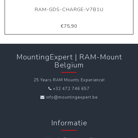
RAM-GDS-CHARGE-V7B1U
€75,90
MountingExpert | RAM-Mount
Belgium
25 Years RAM Mounts Experience!
+32 472 746 657
info@mountingexpert.be
Informatie