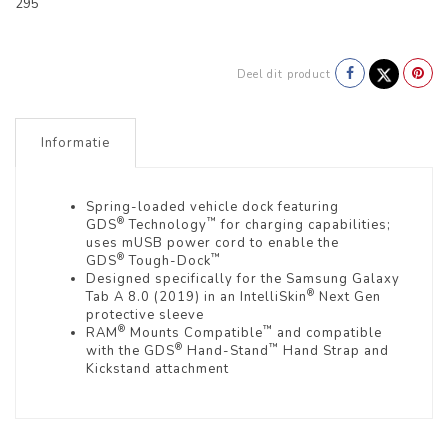
295
Deel dit product
Informatie
Spring-loaded vehicle dock featuring
®
™
GDS
Technology
for charging capabilities;
uses mUSB power cord to enable the
®
™
GDS
Tough-Dock
Designed specifically for the Samsung Galaxy
®
Tab A 8.0 (2019) in an IntelliSkin
Next Gen
protective sleeve
®
™
RAM
Mounts Compatible
and compatible
®
™
with the GDS
Hand-Stand
Hand Strap and
Kickstand attachment