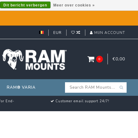
Dit bericht verbergen
Meer over cookies »
EUR
MIJN ACCOUNT
€0,00
0
RAM® VARIA
for End-
Customer email support 24/7!