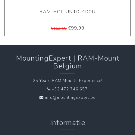
RAM-HOL-UN10-400U
€99,90
€112,68
MountingExpert | RAM-Mount
Belgium
25 Years RAM Mounts Experience!
+32 472 746 657
info@mountingexpert.be
Informatie