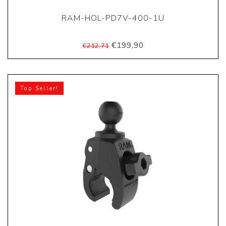
RAM-HOL-PD7V-400-1U
€199,90
€212,71
Top Seller!