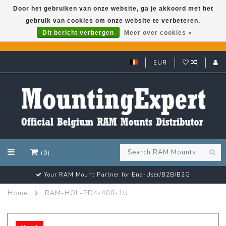
Door het gebruiken van onze website, ga je akkoord met het
gebruik van cookies om onze website te verbeteren.
GARMIN GPS met een superkorting tot 50%? Klik hier!
Dit bericht verbergen
Meer over cookies »
EUR
(0)
Customer email support 24/7!
Home
RAM-HOL-PD4-400-1U