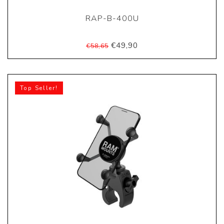
RAP-B-400U
€49,90
€58,65
Top Seller!