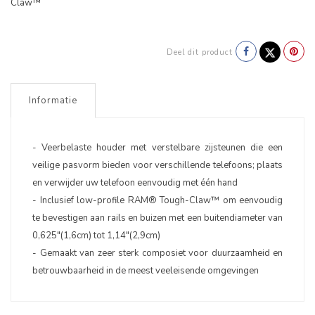
Claw™
Deel dit product
Informatie
- Veerbelaste houder met verstelbare zijsteunen die een
veilige pasvorm bieden voor verschillende telefoons; plaats
en verwijder uw telefoon eenvoudig met één hand
- Inclusief low-profile RAM® Tough-Claw™ om eenvoudig
te bevestigen aan rails en buizen met een buitendiameter van
0,625"(1,6cm) tot 1,14"(2,9cm)
- Gemaakt van zeer sterk composiet voor duurzaamheid en
betrouwbaarheid in de meest veeleisende omgevingen