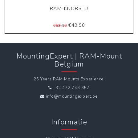
RAM-KNOB5LU
€49,90
€53,16
MountingExpert | RAM-Mount
Belgium
25 Years RAM Mounts Experience!
+32 472 746 657
info@mountingexpert.be
Informatie