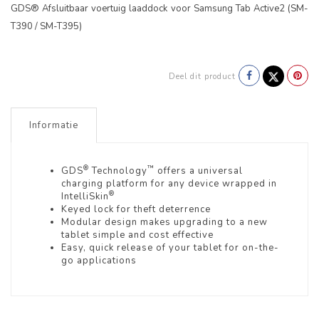
GDS® Afsluitbaar voertuig laaddock voor Samsung Tab Active2 (SM-
T390 / SM-T395)
Deel dit product
Informatie
®
™
GDS
Technology
offers a universal
charging platform for any device wrapped in
®
IntelliSkin
Keyed lock for theft deterrence
Modular design makes upgrading to a new
tablet simple and cost effective
Easy, quick release of your tablet for on-the-
go applications