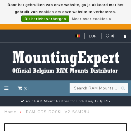
Door het gebruiken van onze website, ga je akkoord met het
gebruik van cookies om onze website te verbeteren.
GARMIN GPS met een superkorting tot 50%? Klik hier!
Dit bericht verbergen
Meer over cookies »
EUR
(0)
Your RAM Mount Partner for End-User/B2B/B2G
Home
RAM-GDS-DOCKL-V2-SAM29U